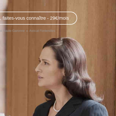
, faites-vous connaître - 29€/mois
at Haute-Garonne
Avocat Fontenilles