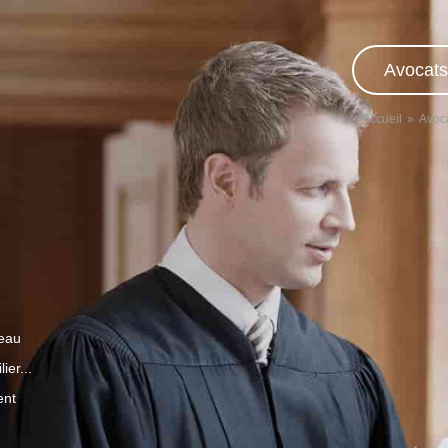
Avocats
Accueil
Avoc
veau
ier...
ent