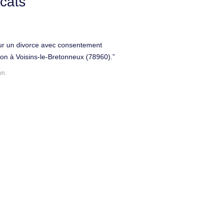
cats
ur un divorce avec consentement
ion à Voisins-le-Bretonneux (78960).
on.