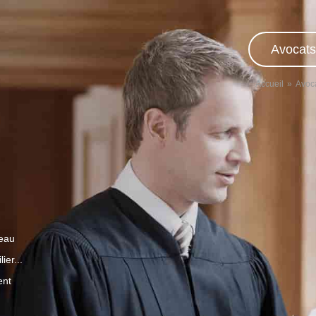
Avocats
Accueil
Avoca
veau
ier...
ent