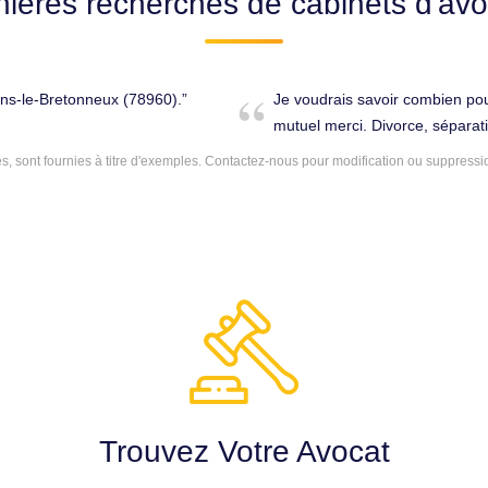
nières recherches de cabinets d'avo
sins-le-Bretonneux (78960).
Je voudrais savoir combien po
mutuel merci. Divorce, séparat
 sont fournies à titre d'exemples.
Contactez-nous
pour modification ou suppressi
Trouvez Votre Avocat