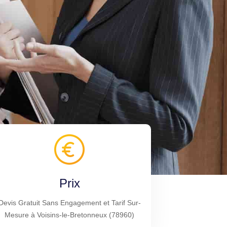
Prix
Devis Gratuit Sans Engagement et Tarif Sur-
Mesure à Voisins-le-Bretonneux (78960)