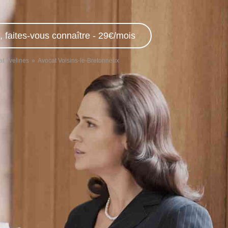
, faites-vous connaître - 29€/mois
t Yvelines
Avocat Voisins-le-Bretonneux