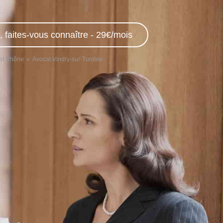
, faites-vous connaître - 29€/mois
at Rhône
Avocat Vindry-sur-Turdine