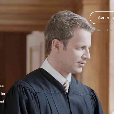
Avocats
Accueil
Avoc
veau
ier...
ent