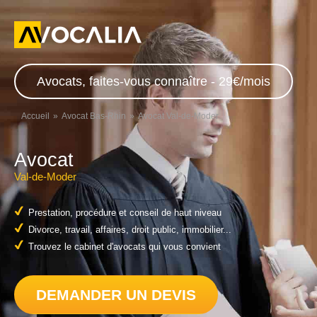
Avocats, faites-vous connaître - 29€/mois
Accueil
Avocat Bas-Rhin
Avocat Val-de-Moder
Avocat
Val-de-Moder
Prestation, procédure et conseil de haut niveau
Divorce, travail, affaires, droit public, immobilier...
Trouvez le cabinet d'avocats qui vous convient
DEMANDER UN DEVIS