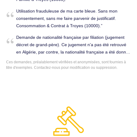
Utilisation frauduleuse de ma carte bleue. Sans mon
consentement, sans me faire parvenir de justificatif.
Consommation & Contrat à Troyes (10000).
Demande de nationalité française par filiation (jugement
décret de grand-père). Ce jugement n'a pas été retrouvé
en Algérie, par contre, la nationalité française a été donnée
à un frère et pas à une sœur de la même famille. Cette
Ces demandes, préalablement vérifiées et anonymisées, sont fournies à
dernière a maintenant 87 ans et son père était dans
titre d'exemples.
Contactez-nous
pour modification ou suppression.
l'administration française. Avocat généraliste à Troyes
(10000).