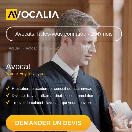
Avocats, faites-vous connaître - 29€/mois
Accueil
Avocat Rhône
Avocat Sainte-Foy-lès-Lyon
Avocat
Sainte-Foy-lès-Lyon
Prestation, procédure et conseil de haut niveau
Divorce, travail, affaires, droit public, immobilier...
Trouvez le cabinet d'avocats qui vous convient
DEMANDER UN DEVIS