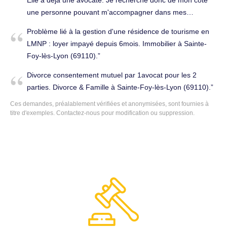
Désormais je n’ai plus confiance en aucun potentiel
une personne pouvant m'accompagner dans mes
employeur. Travail, licenciement à Sainte-Foy-lès-Lyon
démarches. Cordialement. Divorce & Famille à Sainte-Foy-
Problème lié à la gestion d'une résidence de tourisme en
(69110).
lès-Lyon (69110).
LMNP : loyer impayé depuis 6mois. Immobilier à Sainte-
Foy-lès-Lyon (69110).
Divorce consentement mutuel par 1avocat pour les 2
parties. Divorce & Famille à Sainte-Foy-lès-Lyon (69110).
Ces demandes, préalablement vérifiées et anonymisées, sont fournies à
titre d'exemples.
Contactez-nous
pour modification ou suppression.