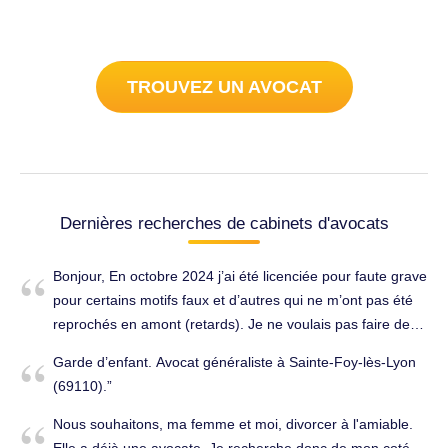
TROUVEZ UN AVOCAT
Dernières recherches de cabinets d'avocats
Bonjour, En octobre 2024 j’ai été licenciée pour faute grave
pour certains motifs faux et d’autres qui ne m’ont pas été
reprochés en amont (retards). Je ne voulais pas faire de
vague donc je n’ai pas engagé de procédure mais
Garde d’enfant. Avocat généraliste à Sainte-Foy-lès-Lyon
aujourd’hui je reste traumatisée par cette évènement et ne
(69110).
parviens toujours pas à me relancer dans la vie
professionnelle. En effet j’ai beaucoup donné pour cette
Nous souhaitons, ma femme et moi, divorcer à l'amiable.
entreprise et ne m’attendais pas à un retour aussi brutal.
Elle a déjà une avocate. Je recherche donc de mon coté