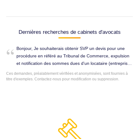
Dernières recherches de cabinets d'avocats
Bonjour, Je souhaiterais obtenir SVP un devis pour une
procédure en référé au Tribunal de Commerce, expulsion
et notification des sommes dues d'un locataire (entreprise
individuelle). Un commandement de payer les loyers visant
Ces demandes, préalablement vérifiées et anonymisées, sont fournies à
la clause résolutoire a été notifié par voie d'huissier le
titre d'exemples.
Contactez-nous
pour modification ou suppression.
07.12.2021, et est demeuré infructueux. Je vous remercie
de la bienveillante attention que vous porterez à ce
courriel. Cordialement. Droit de l'immobilier à Saint-
Jacques-de-la-Lande (35136).