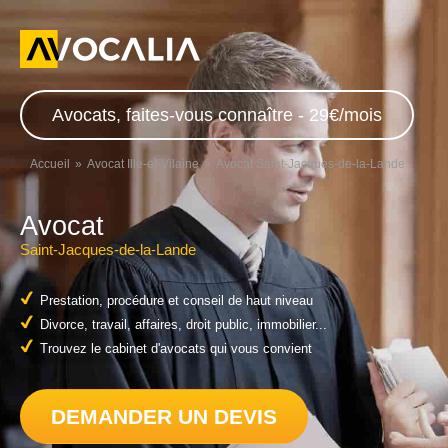
Avocats, faites-vous connaître - 29€/mois
Accueil
Avocat Ille-et-Vilaine
Avocat Saint-Jacques-de-la-Lande
Avocat
Saint-Jacques-de-la-Lande
Prestation, procédure et conseil de haut niveau
Divorce, travail, affaires, droit public, immobilier...
Trouvez le cabinet d'avocats qui vous convient
DEMANDER UN DEVIS