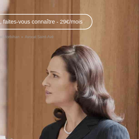
, faites-vous connaître - 29€/mois
at Morbihan
Avocat Saint-Avé