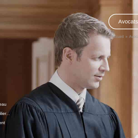
Avocats
Accueil
Avoc
veau
ier...
ent