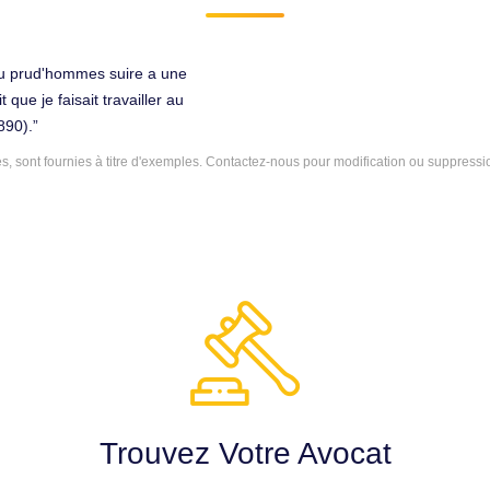
u prud'hommes suire a une
 que je faisait travailler au
890).
 sont fournies à titre d'exemples.
Contactez-nous
pour modification ou suppressi
Trouvez Votre Avocat