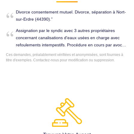
Divorce consentement mutuel. Divorce, séparation à Nort-
sur-Erdre (44390).
Assignation par le syndic avec 3 autres propriétaires
concernant canalisations d'eaux usées en charge avec
refoulements intempestifs. Procédure en cours par avocat
souhaitant se désengager de la procédure. Immobilier à
Ces demandes, préalablement vérifiées et anonymisées, sont fournies à
Nort-sur-Erdre (44390).
titre d'exemples.
Contactez-nous
pour modification ou suppression.