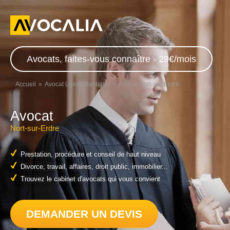
Avocats, faites-vous connaître - 29€/mois
Accueil
Avocat Loire-Atlantique
Avocat Nort-sur-Erdre
Avocat
Nort-sur-Erdre
Prestation, procédure et conseil de haut niveau
Divorce, travail, affaires, droit public, immobilier...
Trouvez le cabinet d'avocats qui vous convient
DEMANDER UN DEVIS