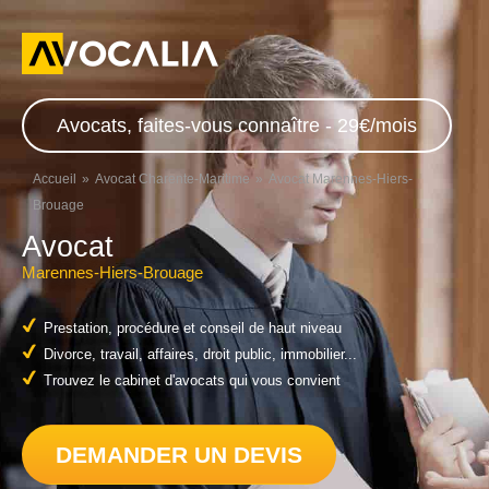
Avocats, faites-vous connaître - 29€/mois
Accueil
Avocat Charente-Maritime
Avocat Marennes-Hiers-
Brouage
Avocat
Marennes-Hiers-Brouage
Prestation, procédure et conseil de haut niveau
Divorce, travail, affaires, droit public, immobilier...
Trouvez le cabinet d'avocats qui vous convient
DEMANDER UN DEVIS