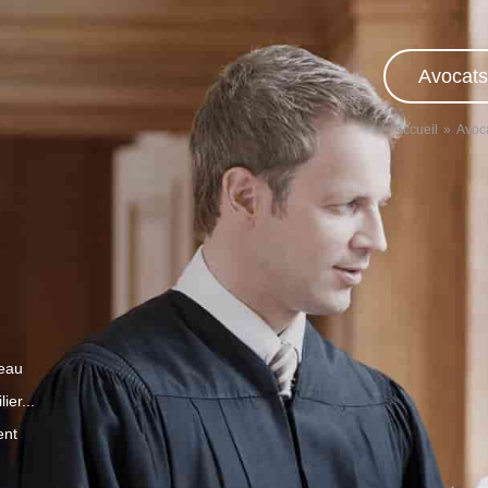
Avocats
Accueil
Avoca
veau
ier...
ent