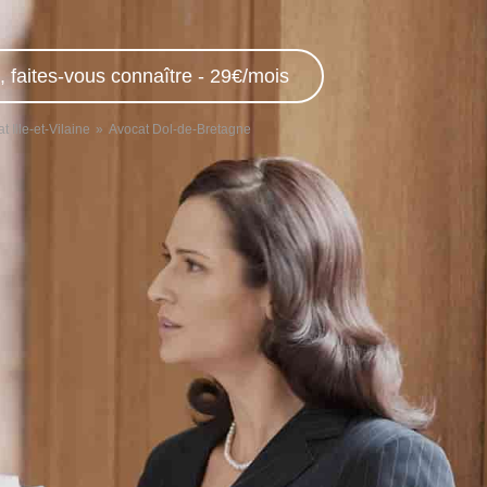
, faites-vous connaître - 29€/mois
t Ille-et-Vilaine
Avocat Dol-de-Bretagne