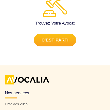
elle ci est isolée et avons fait une déclaration de sinistre.
Un expert est venu et a demandé une recherche de fuites
sur cette fontaine. Cette recherche a prouvé qu’il y avait
des infiltrations d’eau de pluie (manque d’étanchéité des
Trouvez Votre Avocat
murs) et que le bassin était poreux. Une demande de
démolition de cette construction lui a été faite afin de
poursuivre les expertises. Le voisin a commencé à démolir
C'EST PARTI
son mur mais s’est arrêté à la hauteur du bassin, soit
environ 70 cm au-dessus du sol avec gravats et parpaings
collées à notre mur. Nous avons pu constater des
dégradations sur notre crépis, sur la partie du mur qui est
dégagée et nous avons toujours plus d’eau dans notre
sous-sol à chaque pluie. L’assurance ne pouvant faire
venir un expert tant que la totalité de l’édifice n’est pas
démolie, aucune réparation n’est possible. Ainsi, elle nous
demande de nous tourner vers un conciliateur. Nous
Nos services
souhaiterions être accompagnés par un avocat lors de
cette entrevue et profiter de ses conseils en vue d’une
Liste des villes
éventuelle procédure pour demander la démolition et la