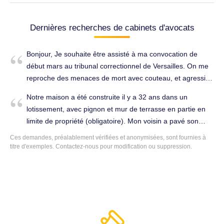
Dernières recherches de cabinets d'avocats
Bonjour, Je souhaite être assisté à ma convocation de
début mars au tribunal correctionnel de Versailles. On me
reproche des menaces de mort avec couteau, et agression
sexuelle par violence (attouchements sans viol) à
Notre maison a été construite il y a 32 ans dans un
l'encontre de ma femme. Nous étions en cohabitation en
lotissement, avec pignon et mur de terrasse en partie en
pleine procédure de divorce à l'amiable suite à sa
limite de propriété (obligatoire). Mon voisin a pavé son
demande, il n' y avait jamais eu de violences conjugales
terrain en limite de propriété au-dessus du niveau initial et
Ces demandes, préalablement vérifiées et anonymisées, sont fournies à
auparavant. Mdame avait fourni un enregistrement audio
adossé en 2016 sur cette partie un mur de 7m² et d’une
titre d'exemples.
Contactez-nous
pour modification ou suppression.
des menaces, ainsi que le couteau. Elle avait par la suite
hauteur de 2.20m dont les parpaings touchent notre
retiré sa plainte 4 jours après. J'ai été placé sous contrôle
pignon en partie basse (au-dessus du niveau initial des
judiciaire. Droit pénal à Chanteloup-les-Vignes (78570).
terres) et est distant de 12 cm en partie haute. Il a construit
un bassin et sur son mur, il a apposé une fontaine. Il n’a
demandé aucune autorisation. Nous avons constaté des
infiltrations d’eau dans notre cave seulement fin 2020 car