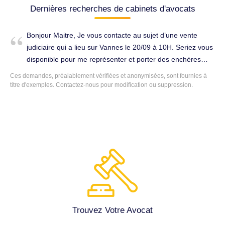
Dernières recherches de cabinets d'avocats
Bonjour Maitre, Je vous contacte au sujet d’une vente
judiciaire qui a lieu sur Vannes le 20/09 à 10H. Seriez vous
disponible pour me représenter et porter des enchères
pour mon compte ? Dans l’attente de votre retour, Bien
Ces demandes, préalablement vérifiées et anonymisées, sont fournies à
cordialement. Droit de l'immobilier à Arradon (56610).
titre d'exemples.
Contactez-nous
pour modification ou suppression.
Trouvez Votre Avocat