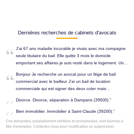
Dernières recherches de cabinets d'avocats
J'ai 67 ans maladie incurable je vivais avec ma compagne
seule titulaire du bail. Elle quitte 3 mois le domicile
emportant ses affaires je suis resté dans le logement. Un
samedi j'ai surpris le propriétaire en train de forcer ma
Bonjour Je recherche un avocat pour un litige de bail
porte il m'a violemment sorti. Je possède des biens des
commercial avec le bailleur J’ai un bail de location
animaux je suis dans ma voiture. Impossible soins
commerciale qui est signer des deux coter mais
quotidiens a domicile je suis en danger de mort.
actuellement le bailleur me laisse pas accès depuis
Emphysème bilatéral adénome prostatique insuffisance
Divorce. Divorce, séparation à Damparis (39500).
octobre 2024. Immobilier à Saint-Claude (39200).
rénale sévère. Famille, successions à Champagnole
Bien immobilier. Immobilier à Saint-Claude (39200).
(39300).
Ces demandes, préalablement vérifiées et anonymisées, sont fournies à
titre d'exemples.
Contactez-nous
pour modification ou suppression.