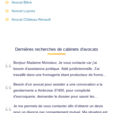
Avocat Bléré
Avocat Luynes
Avocat Château-Renault
Dernières recherches de cabinets d'avocats
Bonjour Madame Monsieur, Je vous contacte car j'ai
besoin d'assistance juridique. Aidé juridictionnelle. J'ai
travaillé dans une fromagerie étant producteur de fromage
a Cloche dOr. Le dernier contrat qu'ils m'ont fait signer
Besoin d'un avocat pour assister a une convocation a la
"intérim Adwork's Chinon" était une tromperie de leur part
gendarmerie a Ambroise 37400, pour complicité
pour que je n'aie pas à payer quel j'avais le droit. J'en ai la
d'escroquerie, demander le dossier pour savoir les
preuve. Mes formations commençaient le mois suivant et
charges retenue. Pénal à Amboise (37400).
ils étaient au courant. Je leur ai donc annoncé mon départ
Je me permets de vous contacter afin d’obtenir un devis
à la fin du mois. J'avais toujours des contrats
pour un divorce par consentement mutuel. Ma situation est