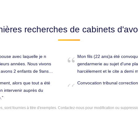
nières recherches de cabinets d'avo
ouse avec laquelle je n
Mon fils (22 ans)a été convoqu
usieurs années. Nous vivons
gendarmerie au sujet d'une pla
t avons 2 enfants de 9ans
harcèlement et le cite a demi m
(Elle pense que c'est lui mais n
ment, alors que tout a été
Convocation tribunal correctio
i. Divorce,
au téléphone qu'il n'avait pas
n intervenir auprès du
petite affaire comme ça.ils lui
.
photo et ADN. A t'il besoin d'u
 sont fournies à titre d'exemples.
Contactez-nous
Pontarlier (25300).
pour modification ou suppressi