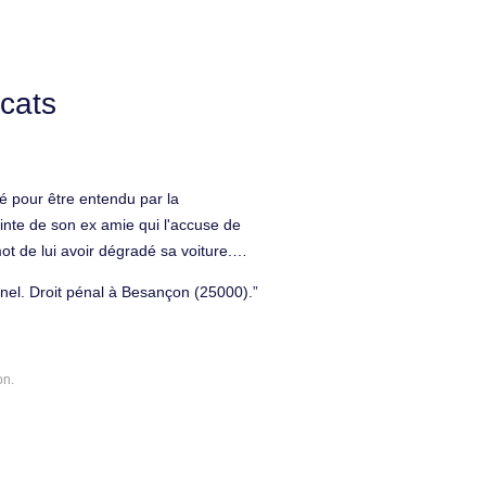
cats
é pour être entendu par la
inte de son ex amie qui l'accuse de
ot de lui avoir dégradé sa voiture.
'est pas sur).la gendarmerie lui a dit
nnel. Droit pénal à Besançon (25000).
 vraiment besoin d'un avocat pour une
 ont quand même pris les empreintes,
n avocat ?? Famille, successions à
on.