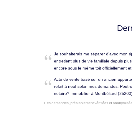
Der
Je souhaiterais me séparer d'avec mon ép
entretient plus de vie familiale depuis pl
encore sous le même toit officiellement e
et 4ans. Nous aimerions que la procédure ce passe le plus
Acte de vente basé sur un ancien apparte
rapidement et sans problèmes dans les 2 camps. Merc
refait à neuf selon mes demandes. Peut-o
séparation à Hérimoncourt (25310).
notaire? Immobilier à Montbéliard (25200)
Ces demandes, préalablement vérifiées et anonymisées,