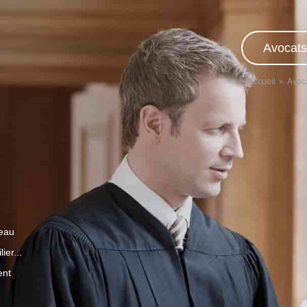
Avocats
Accueil
Avoc
veau
ier...
ent