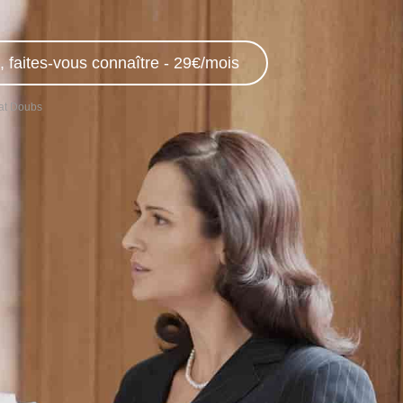
, faites-vous connaître - 29€/mois
at Doubs