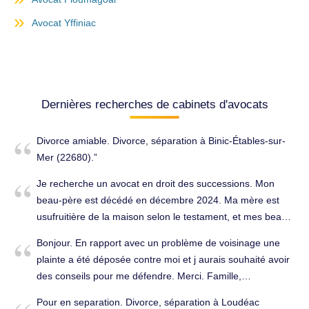
Avocat Yffiniac
Dernières recherches de cabinets d'avocats
Divorce amiable. Divorce, séparation à Binic-Étables-sur-
Mer (22680).
Je recherche un avocat en droit des successions. Mon
beau-père est décédé en décembre 2024. Ma mère est
usufruitière de la maison selon le testament, et mes beaux-
frères, nus-propriétaires, lui réclament le paiement d’un
Bonjour. En rapport avec un problème de voisinage une
loyer depuis le décès ainsi que des sommes importantes.
plainte a été déposée contre moi et j aurais souhaité avoir
Nous souhaitons savoir si ces demandes sont légales et
des conseils pour me défendre. Merci. Famille,
être accompagnés pour défendre nos droits dans la
successions à Plélo (22170).
succession. Famille, successions à Plélauff (22570).
Pour en separation. Divorce, séparation à Loudéac